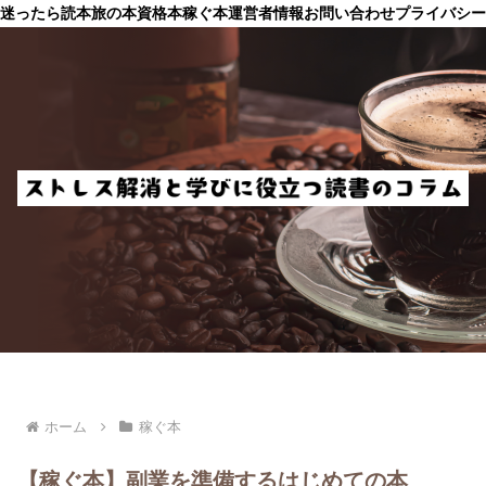
迷ったら読本
旅の本
資格本
稼ぐ本
運営者情報
お問い合わせ
プライバシー
ホーム
稼ぐ本
【稼ぐ本】副業を準備するはじめての本