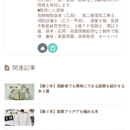
情報を発信します。
■取得した資格：
危険物取扱者（乙四）、第二種電気工事士、
消防設備士（乙六・甲四）、測量士補、賃貸
不動産経営管理士、３級ＦＰ技能士、簿記３
級、基本・応用・高度情報処理など独学で取
得 趣味：家庭菜園、資格取得、オートバイ
関連記事
【稼ぐ本】高齢者でも簡単にできる副業を紹介する
稼ぐ本
本３選
【稼ぐ本】副業アイデアを極める本
稼ぐ本